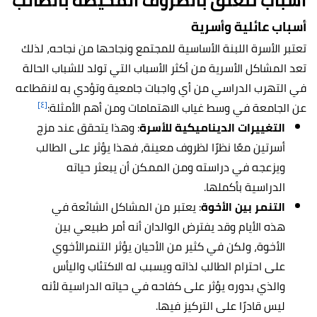
أسباب تتعلق بالظروف المحيطة بالطالب
أسباب عائلية وأسرية
تعتبر الأسرة اللبنة الأساسية للمجتمع ونجاحها من نجاحه، لذلك
تعد المشاكل الأسرية من أكثر الأسباب التي تولد للشباب الحالة
في التهرب الدراسي من أي واجبات جامعية وتؤدي به لانقطاعه
[٤]
عن الجامعة في وسط غياب الاهتمامات ومن أهم الأمثلة:
التغييرات الديناميكية للأسرة
: وهذا يتحقق عند مزج
أسرتين معًا نظرًا لظروف معينة، فهذا يؤثر على الطالب
ويزعجه في دراسته ومن الممكن أن يبعثر حياته
الدراسية بأكملها.
التنمر بين الأخوة
: يعتبر من المشاكل الشائعة في
هذه الأيام وقد يفترض الوالدان أنه أمر طبيعي بين
الأخوة، ولكن في كثير من الأحيان يؤثر التنمرالأخوي
على احترام الطالب لذاته ويسبب له الاكتئاب واليأس
والذي بدوره يؤثر على كفاحه في حياته الدراسية لأنه
ليس قادرًا على التركيز فيها.