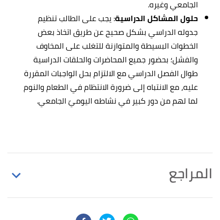
الجامعي وغيره.
حلول المشاكل الدراسية
: يجب على الطالب تنظيم
جدوله الدراسي بشكل صحيح عن طريق اتخاذ بعض
الخطوات البسيطة والمتوازنة للتغلب على المخاوف
والفشل؛ بحضور جميع المحاضرات والحلقات الدراسية
طوال الفصل الدراسي مع الالتزام بحل الواجبات المقررة
عليه، مع الانتباه إلى ضرورة الانتظام في الطعام والنوم
لما لهم من دور كبير في نشاطه اليوميّ الجامعي.
المراجع
↑
د عونية عطا صوالحة، د أسماء عبد المنعم العمري،
أسباب التعثر الأكاديمي في جامعة عمان الاهلية كما