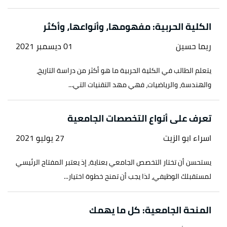
السنة الأولى بكليات محافظة عفيف وعلاقتها
بمستواهم
، صفحة 1. بتصرّف.
الكلية الحربية: مفهومها، وأنواعها، وأكثر
Daniel Higginbotham (2020),
"Money-saving tips
↑
ريما حسين
01 ديسمبر 2021
for students"
,
prospects
, Retrieved 27/6/2021.
Edited.
يتعلم الطالب في الكلية الحربية ما هو أكثر من دراسة التاريخ،
والهندسة، والرياضيات، فهي مهد التقنيات التي...
↑
"كيف أساعد ابني في التغلب على الاكتئاب خلال فترة
الجامعة؟"
،
مؤسسة مايو للتعليم والبحث العلمي
، اطّلع
تعرف على أنواع التخصصات الجامعية
عليه بتاريخ 27/6/2021. بتصرّف.
اسراء ابو الزيت
27 يوليو 2021
يستحسن أن تختار التخصص الجامعي بعناية، إذ يعتبر المفتاح الرئيسي
لمستقبلك الوظيفي، لذا يجب أن تمنح خطوة اختيار...
المنحة الجامعية: كل ما يهمك