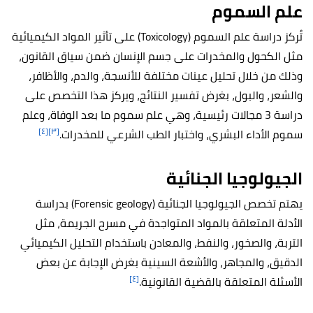
علم السموم
تُركز دراسة علم السموم (Toxicology) على تأثير المواد الكيميائية
مثل الكحول والمخدرات على جسم الإنسان ضمن سياق القانون،
وذلك من خلال تحليل عينات مختلفة للأنسجة، والدم، والأظافر،
والشعر، والبول، بغرض تفسير النتائج، ويركز هذا التخصص على
دراسة 3 مجالات رئيسية، وهي علم سموم ما بعد الوفاة، وعلم
[٤]
[٣]
سموم الأداء البشري، واختبار الطب الشرعي للمخدرات.
الجيولوجيا الجنائية
يهتم تخصص الجيولوجيا الجنائية (Forensic geology) بدراسة
الأدلة المتعلقة بالمواد المتواجدة في مسرح الجريمة، مثل
التربة، والصخور، والنفط، والمعادن باستخدام التحليل الكيميائي
الدقيق، والمجاهر، والأشعة السينية بغرض الإجابة عن بعض
[٤]
الأسئلة المتعلقة بالقضية القانونية.