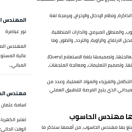
اكرة، ونظام الإدخال والإخراج، وبرمجة لغة
المهندس الم
نور عياصرة
وب، والمنطق المبرمج، والدارات المنطقية.
الارتفاع، والزاوية، والتردد، والطور، وما
المهندس المع
عالية المستو
تها، وتصميمها بلغة الاستعلام (Query).
، وتصميم التعليمات، ومعالجة المتجهات،
المباني...
تكامل والفيزياء والمواد العملية، وعدد من
لميداني الذي يتيح الفرصة للتطبيق العملي
مهندس الكهر
اسامة عثمان
كها مهندس الحاسوب
تعتبر الكهربا
تمتع بها مهندس الحاسوب، من أهمها سنذكر ما
الوقت الحالي؛