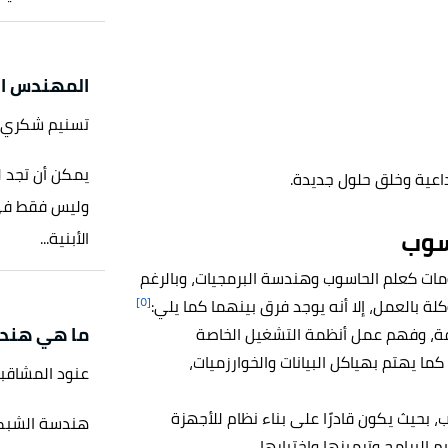
المهندس ال
تسنيم شكري
يمكن أن تجد 
اعية وخلق حلول جديدة.
وليس فقط في 
سوب
الأبنية...
مات كعلم الحاسوب وهندسة البرمجيات، وبالرغم
[٥]
ة بالعمل، إلا أنه يوجد فرق بينهما كما يلي:
ما هي هندس
ة
، وفهم عمل أنظمة التشغيل الخاصة
كما يهتم ب
هياكل البيانات والخوارزميات،
عنود المشاقب
بحيث يكون قادرًا على بناء نظام للأجهزة
البرامج وترميزها واختبارها
.