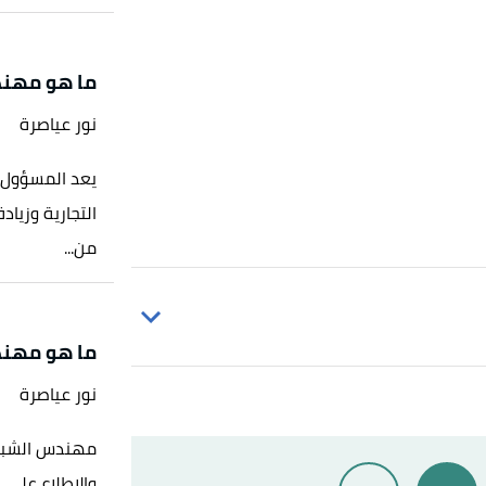
ما هو مهند
نور عياصرة
يعد المسؤول 
التجارية وزيا
من...
ما هو مهند
Jim Lucas,
"?What Is Comp
نور عياصرة
مهندس الشبكا
ة
، اطّلع عليه بتاريخ 1/6/2021. بتصرّف.
والاطلاع على 