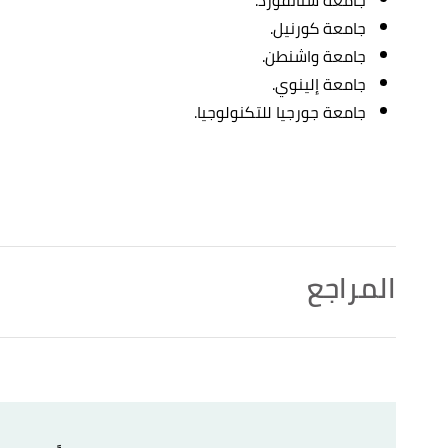
جامعة كورنيل.
جامعة واشنطن.
جامعة إلينوي.
جامعة جورجيا للتكنولوجيا.
المراجع
uter Engineering"
,
Live Science
, Retrieved 2/6/2021.
↑
↑
"هندسة الحاسوب"
،
طموحي
، اطّلع عليه بتاريخ 2/6/2021.
↑
"بكالوريوس هندسة الحاسوب"
،
جامعة البلقاء التطبيقي