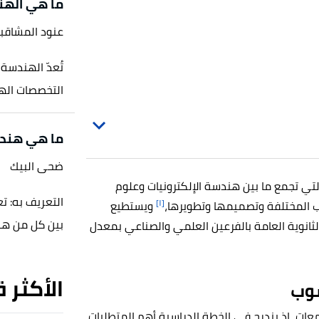
ما هي الهن
عنود المشاقب
التخصصات الهن
ما هي هندس
ضحى البيك
تي تجمع ما بين هندسة الإلكترونيات وعلوم
التعريف به: ت
[١]
ب المختلفة وتصميمها وتطويرها،
ويستطيع
بين كل من هند
لثانوية العامة بالفرعين العلمي والصناعي بمعدل
الأكثر 
سوب
ات، إذ يندرج في الخطة الدراسية أهم المتطلبات