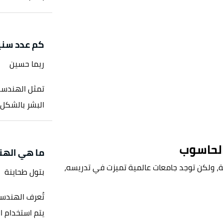
كم عدد سني
ريما حسين
تمثل الهندسة
البشر بالشكل 
لحاسوب
ما هي الهن
ة
،
ولكن توجد جامعات عالمية تميزت في تدريسه
،
بتول طحاينة
تُعرف الهندسة
يتم استخدام ا