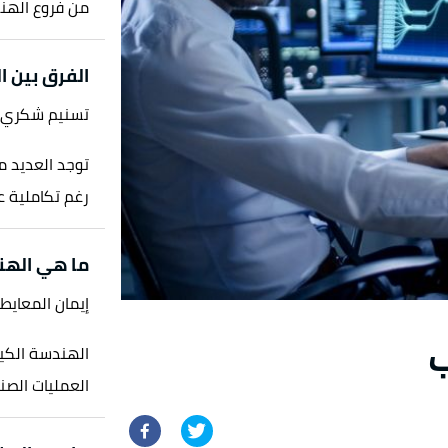
من فروع الهند
الفرق بين ا
تسنيم شكري
توجد العديد م
رغم تكاملية ع
ما هي الهند
إيمان المعايط
ب
الهندسة الكي
العمليات الصناع